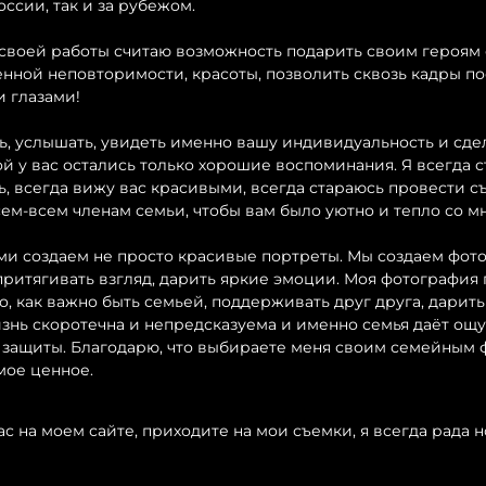
ссии, так и за рубежом.
 своей работы считаю возможность подарить своим героям
енной неповторимости, красоты, позволить сквозь кадры п
и глазами!
ь, услышать, увидеть именно вашу индивидуальность и сдел
ой у вас остались только хорошие воспоминания. Я всегда 
ь, всегда вижу вас красивыми, всегда стараюсь провести съ
ем-всем членам семьи, чтобы вам было уютно и тепло со м
ми создаем не просто красивые портреты. Мы создаем фот
притягивать взгляд, дарить яркие эмоции. Моя фотография
то, как важно быть семьей, поддерживать друг друга, дарить
знь скоротечна и непредсказуема и именно семья даёт о
 защиты. Благодарю, что выбираете меня своим семейным
мое ценное.
с на моем сайте, приходите на мои съемки, я всегда рада 