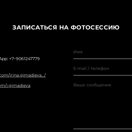
ЗАПИСАТЬСЯ НА ФОТОСЕССИЮ
pp: +7−9061247779
om/irina.gimadieva_/
om/i.gimadieva