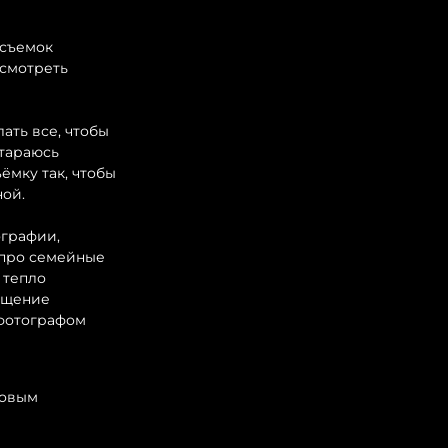
 съемок
осмотреть
ать все, чтобы
стараюсь
ёмку так, чтобы
ной.
ографии,
 про семейные
 тепло
щущение
 фотографом
новым