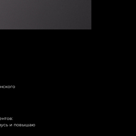
енского
ентов:
учусь и повышаю